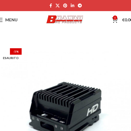
0
MENU
€
0.0
-5%
ESAURITO