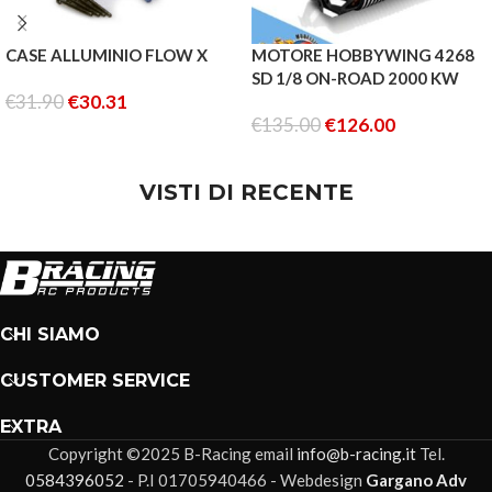
CASE ALLUMINIO FLOW X
MOTORE HOBBYWING 4268
SD 1/8 ON-ROAD 2000 KW
€
31.90
€
30.31
€
135.00
€
126.00
LEGGI TUTTO
LEGGI TUTTO
VISTI DI RECENTE
CHI SIAMO
CUSTOMER SERVICE
EXTRA
Copyright ©2025 B-Racing email
info@b-racing.it
Tel.
0584396052
- P.I 01705940466 - Webdesign
Gargano Adv