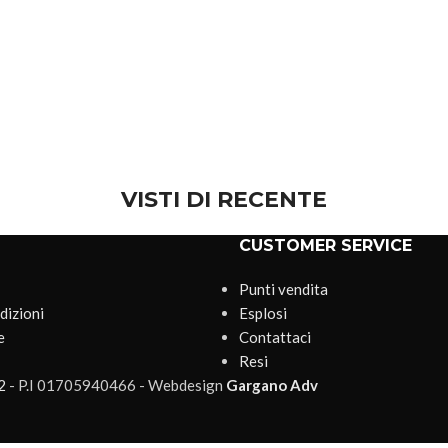
VISTI DI RECENTE
CUSTOMER SERVICE
Punti vendita
dizioni
Esplosi
e
Contattaci
Resi
2
- P.I 01705940466 - Webdesign
Gargano Adv