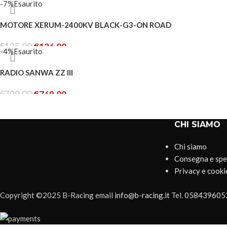
-7%
Esaurito
LEGGI TUTTO
MOTORE XERUM-2400KV BLACK-G3-ON ROAD
€
135.00
€
126.00
-4%
Esaurito
LEGGI TUTTO
RADIO SANWA ZZ III
€
799.00
€
769.00
LEGGI TUTTO
CHI SIAMO
Chi siamo
Consegna e spe
Privacy e cooki
Copyright ©2025 B-Racing email
info@b-racing.it
Tel.
058439605