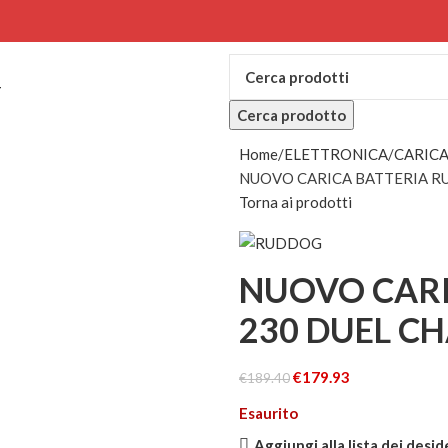
T
Cerca prodotto
Home
ELETTRONICA
CARIC
NUOVO CARICA BATTERIA R
Torna ai prodotti
NUOVO CARI
230 DUEL C
€
179.93
€
189.40
Esaurito
Aggiungi alla lista dei desid