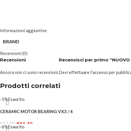
Informazioni aggiuntive
BRAND
Recensioni (0)
Recensioni
Recensisci per primo “NUOV
Ancora non ci sono recensioni.
Devi
effettuare l’accesso
per pubblic
Prodotti correlati
-5%
Esaurito
CERAMIC MOTOR BEARING VX3 / 4
€
12.00
€
11.40
-6%
Esaurito