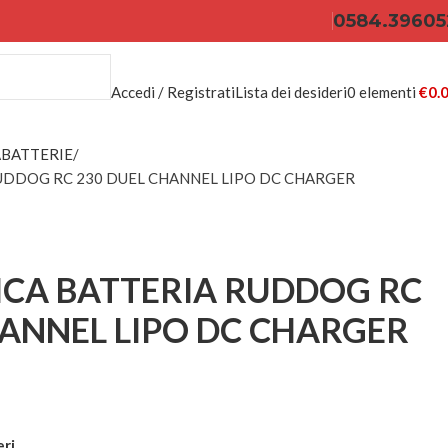
0584.39605
Accedi / Registrati
Lista dei desideri
0
elementi
€
0.
ABATTERIE
UDDOG RC 230 DUEL CHANNEL LIPO DC CHARGER
CA BATTERIA RUDDOG RC
HANNEL LIPO DC CHARGER
eri