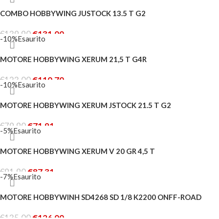
LEGGI TUTTO
COMBO HOBBYWING JUSTOCK 13.5 T G2
€
139.90
€
131.00
-10%
Esaurito
LEGGI TUTTO
MOTORE HOBBYWING XERUM 21,5 T G4R
€
123.00
€
110.70
-10%
Esaurito
LEGGI TUTTO
MOTORE HOBBYWING XERUM JSTOCK 21.5 T G2
€
79.90
€
71.91
-5%
Esaurito
LEGGI TUTTO
MOTORE HOBBYWING XERUM V 20 GR 4,5 T
€
91.90
€
87.31
-7%
Esaurito
LEGGI TUTTO
MOTORE HOBBYWINH SD4268 SD 1/8 K2200 ONFF-ROAD
€
135.00
€
126.00