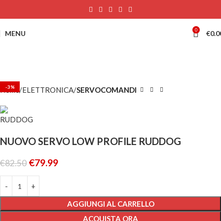
0
MENU
€
0.0
-3%
Home
ELETTRONICA
SERVOCOMANDI
NUOVO SERVO LOW PROFILE RUDDOG
€
79.99
€
82.50
AGGIUNGI AL CARRELLO
ACQUISTA ORA