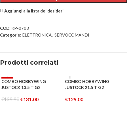
Aggiungi alla lista dei desideri
COD:
RP-0703
Categorie:
ELETTRONICA
,
SERVOCOMANDI
Prodotti correlati
-6%
ESAURITO
COMBO HOBBYWING
COMBO HOBBYWING
ESAURITO
JUSTOCK 13.5 T G2
JUSTOCK 21.5 T G2
€
139.90
€
131.00
€
129.00
LEGGI TUTTO
LEGGI TUTTO