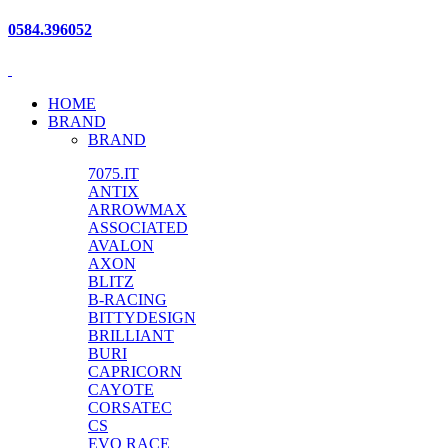
0584.396052
HOME
BRAND
BRAND
7075.IT
ANTIX
ARROWMAX
ASSOCIATED
AVALON
AXON
BLITZ
B-RACING
BITTYDESIGN
BRILLIANT
BURI
CAPRICORN
CAYOTE
CORSATEC
CS
EVO RACE