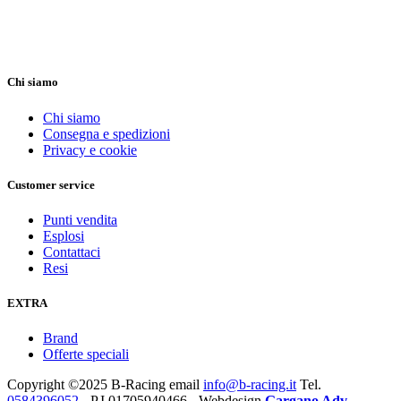
Chi siamo
Chi siamo
Consegna e spedizioni
Privacy e cookie
Customer service
Punti vendita
Esplosi
Contattaci
Resi
EXTRA
Brand
Offerte speciali
Copyright ©2025 B-Racing email
info@b-racing.it
Tel.
0584396052
- P.I 01705940466 - Webdesign
Gargano Adv