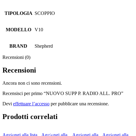
TIPOLOGIA
SCOPPIO
MODELLO
V10
BRAND
Shepherd
Recensioni (0)
Recensioni
Ancora non ci sono recensioni.
Recensisci per primo “NUOVO SUPP P. RADIO ALL. PRO”
Devi
effettuare l’accesso
per pubblicare una recensione.
Prodotti correlati
Aggiungi alla lista
Aggiungi alla
Aggiungi alla
Aggiungi alla
-5%
-10%
-5%
-5%