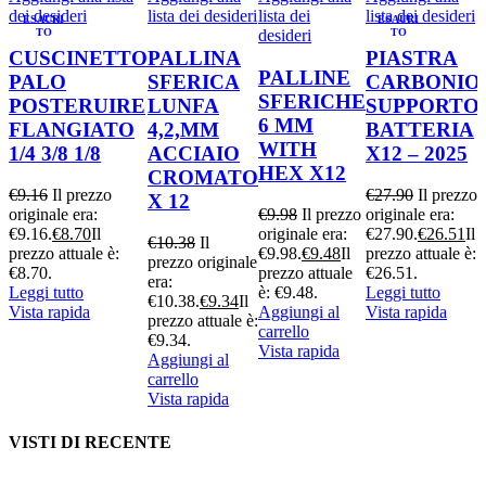
dei desideri
lista dei desideri
lista dei
lista dei desideri
ESAURI
ESAURI
TO
desideri
TO
CUSCINETTO
PALLINA
PIASTRA
PALLINE
PALO
SFERICA
CARBONIO
SFERICHE
POSTERUIRE
LUNFA
SUPPORTO
6 MM
FLANGIATO
4,2,MM
BATTERIA
WITH
1/4 3/8 1/8
ACCIAIO
X12 – 2025
HEX X12
CROMATO
€
9.16
Il prezzo
€
27.90
Il prezzo
X 12
originale era:
€
9.98
Il prezzo
originale era:
€9.16.
€
8.70
Il
originale era:
€27.90.
€
26.51
Il
€
10.38
Il
prezzo attuale è:
€9.98.
€
9.48
Il
prezzo attuale è:
prezzo originale
€8.70.
prezzo attuale
€26.51.
era:
Leggi tutto
è: €9.48.
Leggi tutto
€10.38.
€
9.34
Il
Vista rapida
Aggiungi al
Vista rapida
prezzo attuale è:
carrello
€9.34.
Vista rapida
Aggiungi al
carrello
Vista rapida
VISTI DI RECENTE