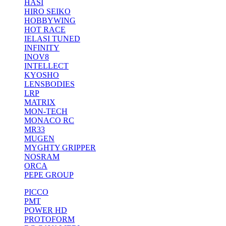
HASI
HIRO SEIKO
HOBBYWING
HOT RACE
IELASI TUNED
INFINITY
INOV8
INTELLECT
KYOSHO
LENSBODIES
LRP
MATRIX
MON-TECH
MONACO RC
MR33
MUGEN
MYGHTY GRIPPER
NOSRAM
ORCA
PEPE GROUP
PICCO
PMT
POWER HD
PROTOFORM