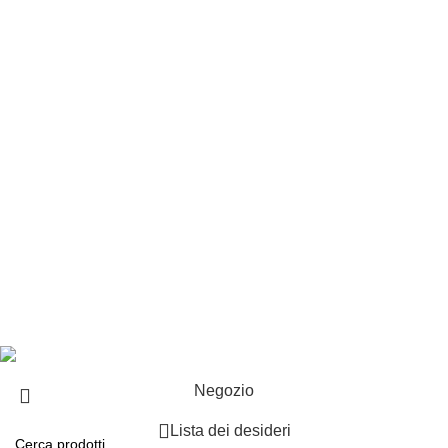
Customer service
Punti vendita
Esplosi
Contattaci
Resi
EXTRA
Brand
Offerte speciali
Copyright ©2025 B-Racing email
info@b-racing.it
Tel.
0584396052
- P.I 01705940466 - Webdesign
Gargano Adv
Negozio
Lista dei desideri