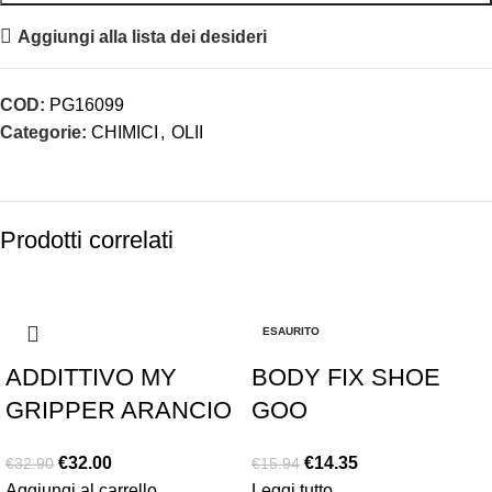
Aggiungi alla lista dei desideri
COD:
PG16099
Categorie:
CHIMICI
,
OLII
Prodotti correlati
-3%
-10%
ESAURITO
ADDITTIVO MY
BODY FIX SHOE
GRIPPER ARANCIO
GOO
€
32.00
€
14.35
€
32.90
€
15.94
Aggiungi al carrello
Leggi tutto