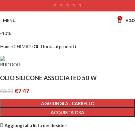
0
MENU
€
0.0
-10%
Home
CHIMICI
OLII
Torna ai prodotti
OLIO SILICONE ASSOCIATED 50 W
€
7.47
€
8.30
AGGIUNGI AL CARRELLO
ACQUISTA ORA
Aggiungi alla lista dei desideri