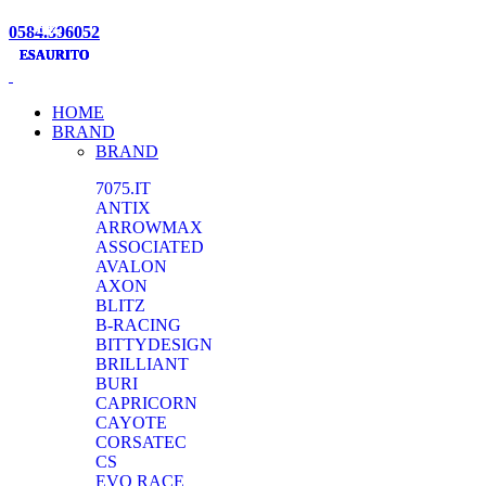
-10%
-10%
-10%
-10%
-5%
-5%
-5%
0584.396052
ESAURITO
ESAURITO
ESAURITO
ESAURITO
ESAURITO
HOME
BRAND
BRAND
7075.IT
ANTIX
ARROWMAX
ASSOCIATED
AVALON
AXON
BLITZ
B-RACING
BITTYDESIGN
BRILLIANT
BURI
CAPRICORN
CAYOTE
CORSATEC
CS
EVO RACE