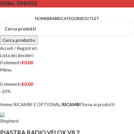
0584.396052
HOME
BRAND
CATEGORIE
OUTLET
Cerca prodotto
Accedi / Registrati
Lista dei desideri
0
elementi
€
0.00
Menu
0
elementi
€
0.00
-20%
Home
RICAMBI E OPTIONAL
RICAMBI
Torna ai prodotti
PIASTRA RADIO VELOX V8.2