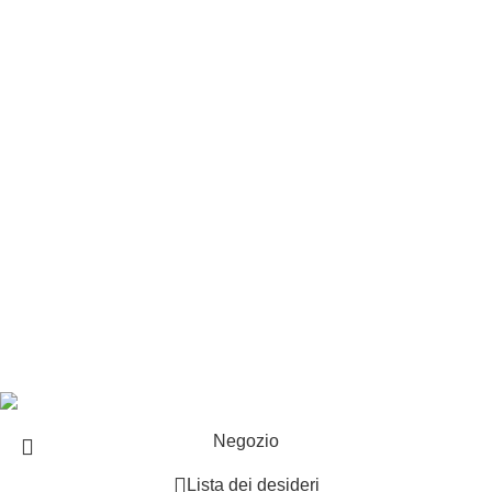
Customer service
Punti vendita
Esplosi
Contattaci
Resi
EXTRA
Brand
Offerte speciali
Copyright ©2025 B-Racing email
info@b-racing.it
Tel.
0584396052
- P.I 01705940466 - Webdesign
Gargano Adv
Negozio
Lista dei desideri