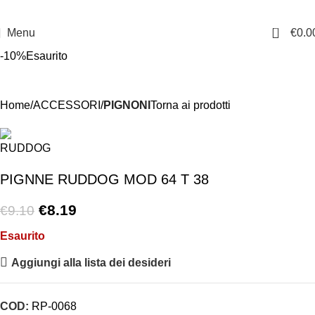
0
Menu
€
0.0
-10%
Esaurito
Home
ACCESSORI
PIGNONI
Torna ai prodotti
PIGNNE RUDDOG MOD 64 T 38
€
8.19
€
9.10
Esaurito
Aggiungi alla lista dei desideri
COD:
RP-0068