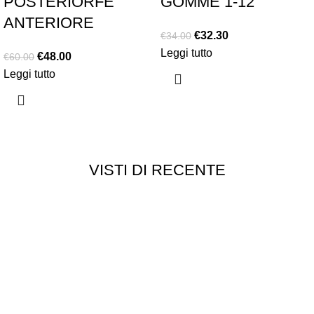
POSTERIORFE
GOMME 1-12
ANTERIORE
€
32.30
€
34.00
Leggi tutto
€
48.00
€
60.00
Leggi tutto
VISTI DI RECENTE
Chi siamo
Chi siamo
Consegna e spedizioni
Privacy e cookie