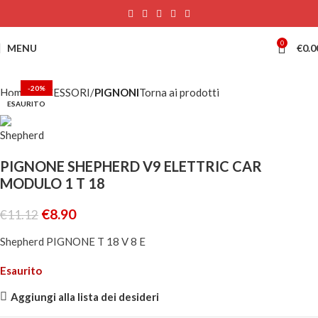
0
MENU
€
0.0
-20%
Home
ACCESSORI
PIGNONI
Torna ai prodotti
ESAURITO
PIGNONE SHEPHERD V9 ELETTRIC CAR
MODULO 1 T 18
€
8.90
€
11.12
Shepherd PIGNONE T 18 V 8 E
Esaurito
Aggiungi alla lista dei desideri