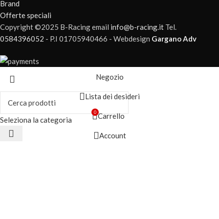
Brand
Offerte speciali
Copyright ©2025 B-Racing email
info@b-racing.it
Tel.
0584396052
- P.I 01705940466 - Webdesign
Gargano Adv
Negozio
Lista dei desideri
0
Carrello
Seleziona la categoria
Account