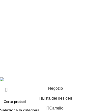
Punti vendita
Esplosi
Contattaci
Resi
EXTRA
Brand
Offerte speciali
Copyright ©2025 B-Racing email
info@b-racing.it
Tel.
0584396052
- P.I 01705940466 - Webdesign
Gargano Adv
Negozio
Lista dei desideri
0
Carrello
Seleziona la categoria