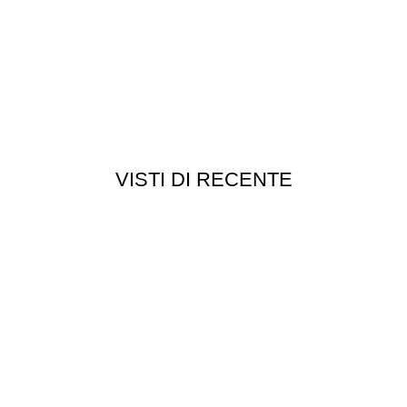
VISTI DI RECENTE
Chi siamo
Chi siamo
Consegna e spedizioni
Privacy e cookie
Customer service