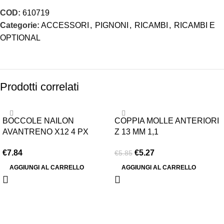
COD:
610719
Categorie:
ACCESSORI
,
PIGNONI
,
RICAMBI
,
RICAMBI E
OPTIONAL
Prodotti correlati
-10%
BOCCOLE NAILON
COPPIA MOLLE ANTERIORI
AVANTRENO X12 4 PX
Z 13 MM 1,1
€
7.84
€
5.27
€
5.85
AGGIUNGI AL CARRELLO
AGGIUNGI AL CARRELLO