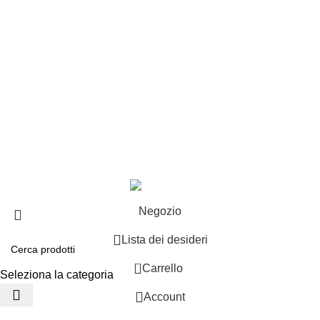
Esplosi
Contattaci
Resi
EXTRA
Brand
Offerte speciali
Copyright ©2025 B-Racing email
info@b-racing.it
Tel.
0584396052
- P.I 01705940466 - Webdesign
Gargano Adv
Negozio
Lista dei desideri
0
Carrello
Seleziona la categoria
Account