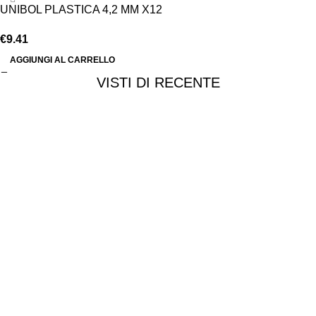
UNIBOL PLASTICA 4,2 MM X12
€
9.41
AGGIUNGI AL CARRELLO
VISTI DI RECENTE
Chi siamo
Chi siamo
Consegna e spedizioni
Privacy e cookie
Customer service
Punti vendita