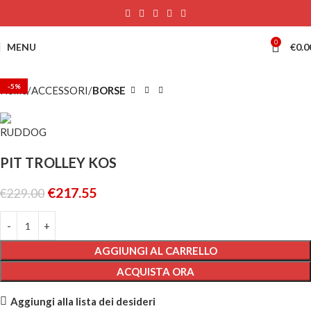
0
MENU
€
0.0
-5%
Home
ACCESSORI
BORSE
PIT TROLLEY KOS
€
217.55
€
229.00
AGGIUNGI AL CARRELLO
ACQUISTA ORA
Aggiungi alla lista dei desideri