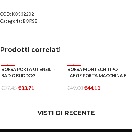
COD:
KOS32202
Categoria:
BORSE
Prodotti correlati
-10%
-10%
BORSA PORTA UTENSILI -
BORSA MONTECH TIPO
ESAURITO
RADIO RUDDOG
LARGE PORTA MACCHINA E
ACCESSORI 47X31X13
€
37.45
€
33.71
€
49.00
€
44.10
LEGGI TUTTO
AGGIUNGI AL CARRELLO
VISTI DI RECENTE