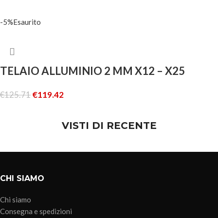
AGGIUNGI AL CARRELLO
-5%
Esaurito
TELAIO ALLUMINIO 2 MM X12 – X25
€
125.71
€
119.42
LEGGI TUTTO
VISTI DI RECENTE
CHI SIAMO
Chi siamo
Consegna e spedizioni