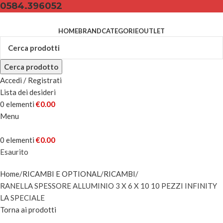
0584.396052
HOME
BRAND
CATEGORIE
OUTLET
Cerca prodotto
Accedi / Registrati
Lista dei desideri
0
elementi
€
0.00
Menu
0
elementi
€
0.00
Esaurito
Home
RICAMBI E OPTIONAL
RICAMBI
RANELLA SPESSORE ALLUMINIO 3 X 6 X 10 10 PEZZI INFINITY
LA SPECIALE
Torna ai prodotti