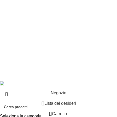
Punti vendita
Esplosi
Contattaci
Resi
EXTRA
Brand
Offerte speciali
Copyright ©2025 B-Racing email
info@b-racing.it
Tel.
0584396052
- P.I 01705940466 - Webdesign
Gargano Adv
Negozio
Lista dei desideri
0
Carrello
Seleziona la categoria