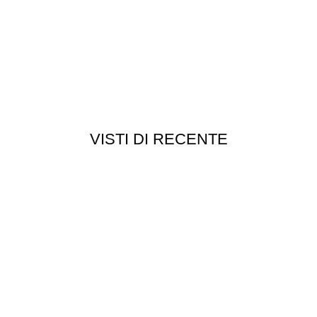
VISTI DI RECENTE
Chi siamo
Chi siamo
Consegna e spedizioni
Privacy e cookie
Customer service