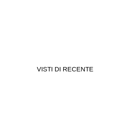
VISTI DI RECENTE
Chi siamo
Chi siamo
Consegna e spedizioni
Privacy e cookie