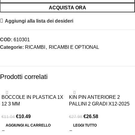
ACQUISTA ORA
Aggiungi alla lista dei desideri
COD:
610301
Categorie:
RICAMBI
,
RICAMBI E OPTIONAL
Prodotti correlati
-5%
-5%
BOCCOLE IN PLASTICA 1X
KIN PIN ANTERIORE 2
ESAURITO
12 3 MM
PALLINI 2 GRADI X12-2025
€
10.49
€
26.58
€
11.04
€
27.98
AGGIUNGI AL CARRELLO
LEGGI TUTTO