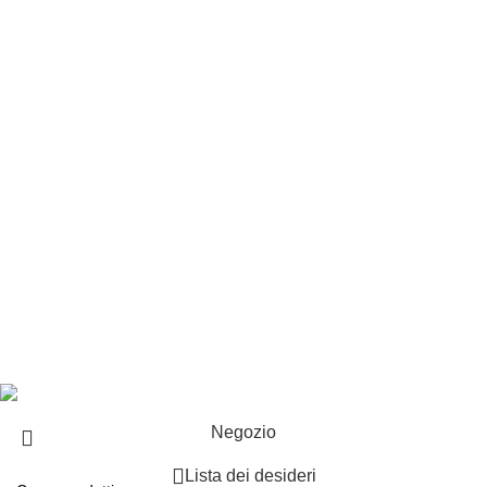
Customer service
Punti vendita
Esplosi
Contattaci
Resi
EXTRA
Brand
Offerte speciali
Copyright ©2025 B-Racing email
info@b-racing.it
Tel.
0584396052
- P.I 01705940466 - Webdesign
Gargano Adv
Negozio
Lista dei desideri