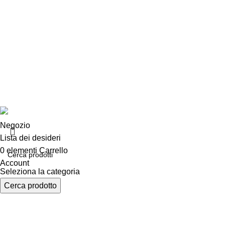
Chi siamo
Chi siamo
Consegna e sp
Privacy e cook
Copyright ©2025 B-Racing email
info@b-racing.it
Tel.
0584396
Negozio
Lista dei desideri
0
elementi
Carrello
Account
Seleziona la categoria
Cerca prodotto