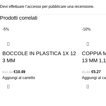
Devi
effettuare l’accesso
per pubblicare una recensione.
Prodotti correlati
-5%
-10%
BOCCOLE IN PLASTICA 1X 12
COPPIA 
3 MM
13 MM 1,1
€
10.49
€
5.27
€
11.04
€
5.85
Aggiungi al carrello
Aggiungi al ca