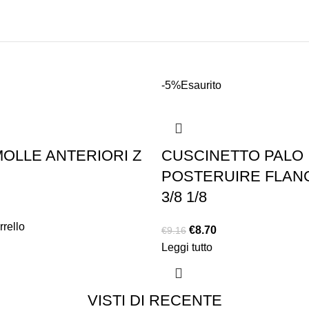
-5%
Esaurito
MOLLE ANTERIORI Z
CUSCINETTO PALO
POSTERUIRE FLANG
3/8 1/8
rrello
€
8.70
€
9.16
Leggi tutto
VISTI DI RECENTE