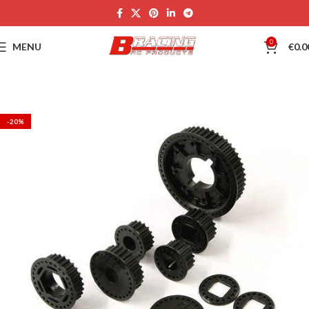
0
MENU
€
0.0
-20%