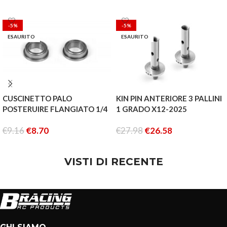
-5%
-5%
ESAURITO
ESAURITO
CUSCINETTO PALO
KIN PIN ANTERIORE 3 PALLINI
POSTERUIRE FLANGIATO 1/4
1 GRADO X12-2025
3/8 1/8
€
9.16
€
8.70
€
27.98
€
26.58
LEGGI TUTTO
LEGGI TUTTO
VISTI DI RECENTE