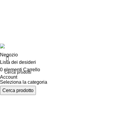
Chi siamo
Consegna e sp
Privacy e cook
Copyright ©2025 B-Racing email
info@b-racing.it
Tel.
0584396
Negozio
Lista dei desideri
0
elementi
Carrello
Account
Seleziona la categoria
Cerca prodotto