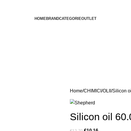
HOME
BRAND
CATEGORIE
OUTLET
Home
CHIMICI
OLII
Silicon o
Silicon oil 60
€
10.16
€
12.70