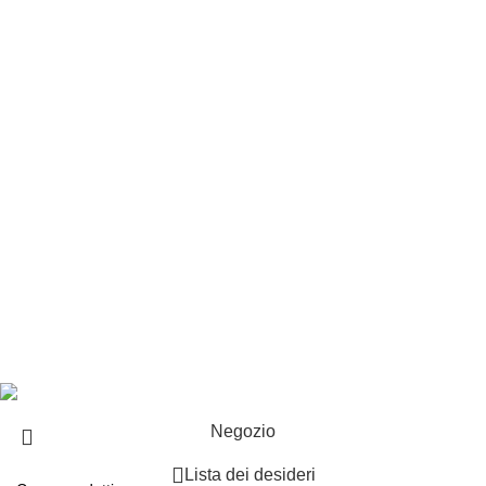
Customer service
Punti vendita
Esplosi
Contattaci
Resi
EXTRA
Brand
Offerte speciali
Copyright ©2025 B-Racing email
info@b-racing.it
Tel.
0584396052
- P.I 01705940466 - Webdesign
Gargano Adv
Negozio
Lista dei desideri