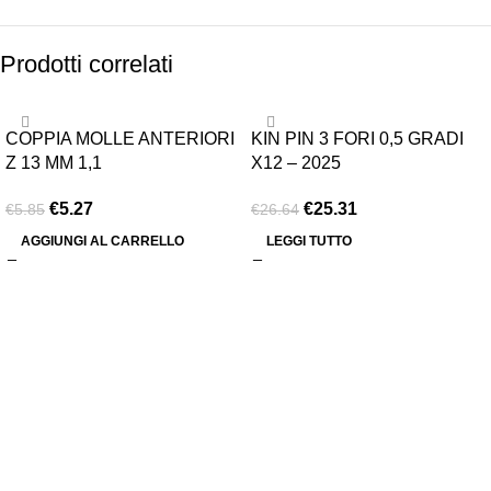
Prodotti correlati
-10%
-5%
COPPIA MOLLE ANTERIORI
KIN PIN 3 FORI 0,5 GRADI
ESAURITO
Z 13 MM 1,1
X12 – 2025
€
5.27
€
25.31
€
5.85
€
26.64
AGGIUNGI AL CARRELLO
LEGGI TUTTO