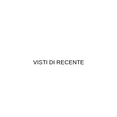
VISTI DI RECENTE
Chi siamo
Chi siamo
Consegna e spedizioni
Privacy e cookie