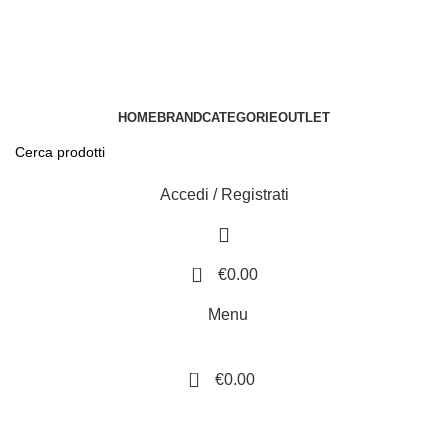
0584.396052
HOME
BRAND
CATEGORIE
OUTLET
Accedi / Registrati
0
€
0.00
Menu
0
€
0.00
-20%