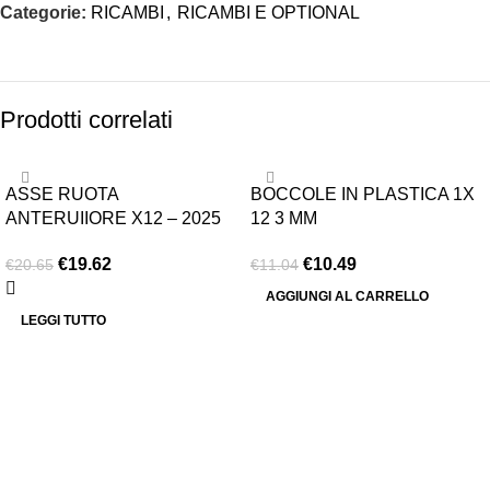
Categorie:
RICAMBI
,
RICAMBI E OPTIONAL
Prodotti correlati
-5%
-5%
ASSE RUOTA
BOCCOLE IN PLASTICA 1X
ESAURITO
ANTERUIIORE X12 – 2025
12 3 MM
€
19.62
€
10.49
€
20.65
€
11.04
AGGIUNGI AL CARRELLO
LEGGI TUTTO