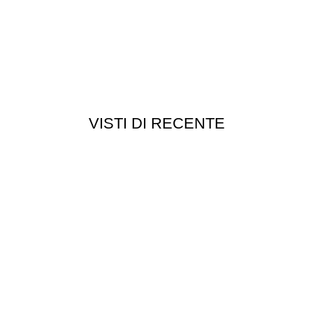
VISTI DI RECENTE
Chi siamo
Chi siamo
Consegna e spedizioni
Privacy e cookie
Customer service