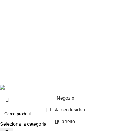
Punti vendita
Esplosi
Contattaci
Resi
EXTRA
Brand
Offerte speciali
Copyright ©2025 B-Racing email
info@b-racing.it
Tel.
0584396052
- P.I 01705940466 - Webdesign
Gargano Adv
Negozio
Lista dei desideri
0
Carrello
Seleziona la categoria