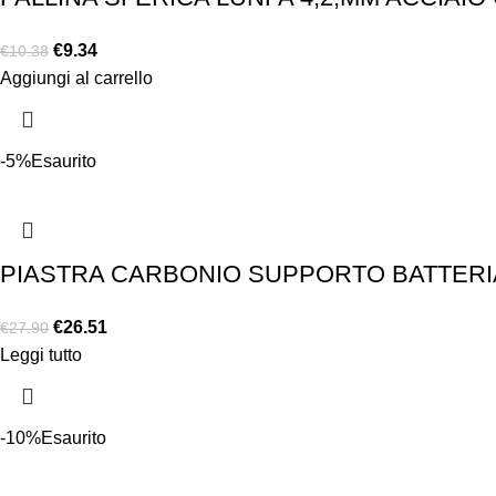
€
9.34
€
10.38
Aggiungi al carrello
-5%
Esaurito
PIASTRA CARBONIO SUPPORTO BATTERIA 
€
26.51
€
27.90
Leggi tutto
-10%
Esaurito