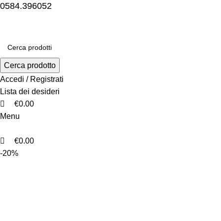
0
0
0
0584.396052
Cerca prodotto
Accedi / Registrati
Lista dei desideri
€
0.00
Menu
€
0.00
-20%