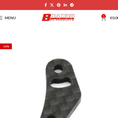
0
MENU
€
0.0
-20%