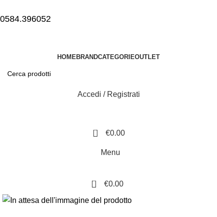
0584.396052
HOME
BRAND
CATEGORIE
OUTLET
Accedi / Registrati
0
€
0.00
Menu
0
€
0.00
-20%