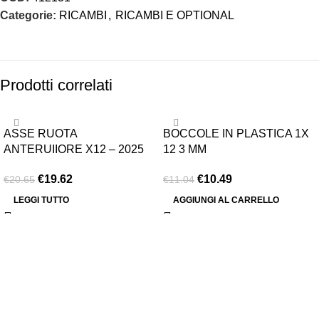
Categorie:
RICAMBI
,
RICAMBI E OPTIONAL
Prodotti correlati
-5%
-5%
ASSE RUOTA
BOCCOLE IN PLASTICA 1X
ESAURITO
ANTERUIIORE X12 – 2025
12 3 MM
€
19.62
€
10.49
€
20.65
€
11.04
LEGGI TUTTO
AGGIUNGI AL CARRELLO