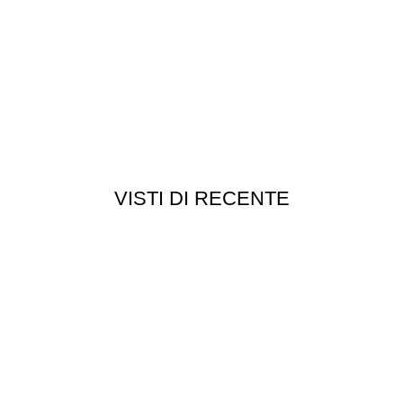
VISTI DI RECENTE
Chi siamo
Chi siamo
Consegna e spedizioni
Privacy e cookie