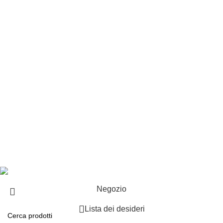
Customer service
Punti vendita
Esplosi
Contattaci
Resi
EXTRA
Brand
Offerte speciali
Copyright ©2025 B-Racing email
info@b-racing.it
Tel.
0584396052
- P.I 01705940466 - Webdesign
Gargano Adv
Negozio
Lista dei desideri