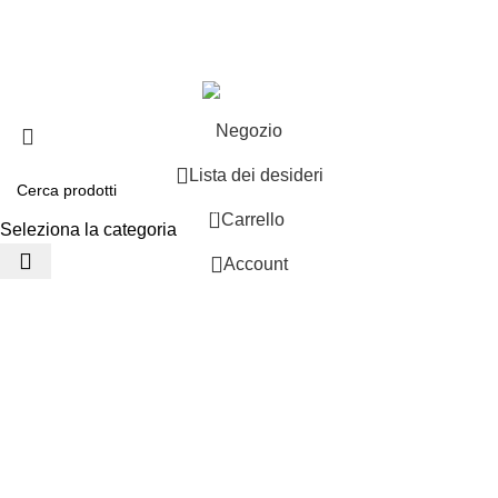
Copyright ©2025 B-Racing email
info@b-racing.it
Tel.
0584396052
- P.I 01705940466 - Webdesign
Gargano Adv
Negozio
Lista dei desideri
0
Carrello
Seleziona la categoria
Account