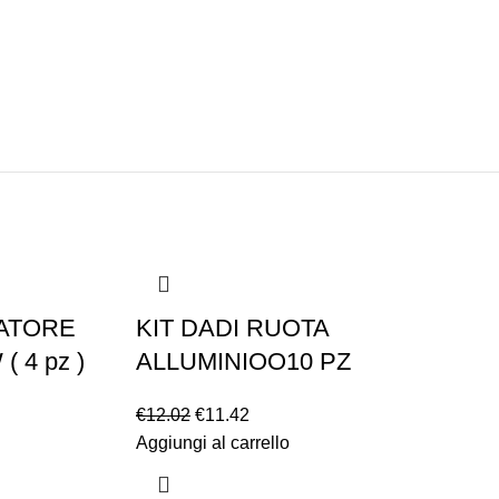
-5%
NATORE
KIT DADI RUOTA
 4 pz )
ALLUMINIOO10 PZ
€
12.02
€
11.42
Aggiungi al carrello