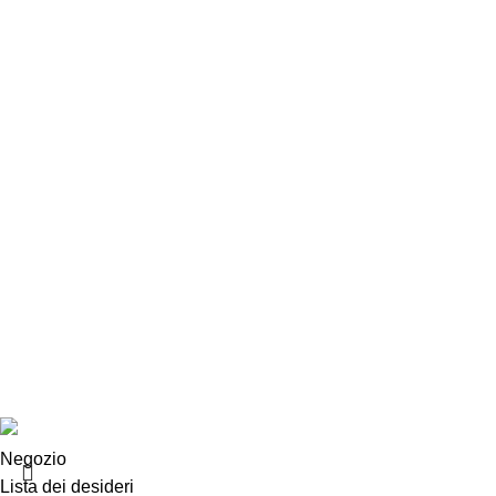
Chi siamo
Chi siamo
Consegna e sp
Privacy e cook
Copyright ©2025 B-Racing email
info@b-racing.it
Tel.
0584396
Negozio
Lista dei desideri