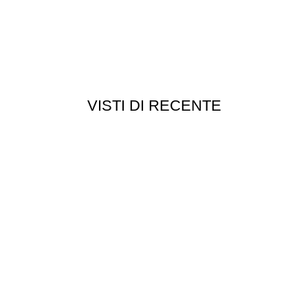
VISTI DI RECENTE
Customer service
Punti vendita
edizioni
Esplosi
ie
Contattaci
Resi
052
- P.I 01705940466 - Webdesign
Gargano Adv