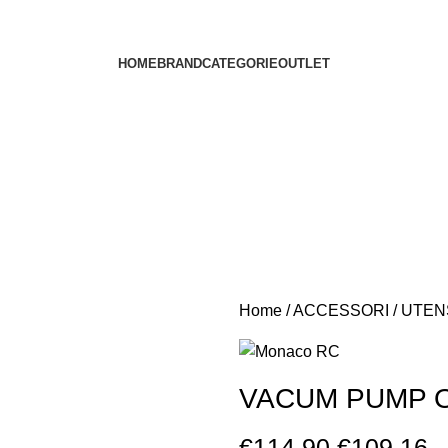
HOME
BRAND
CATEGORIE
OUTLET
Home
ACCESSORI
UTEN
VACUM PUMP O
€
114.90
€
109.16