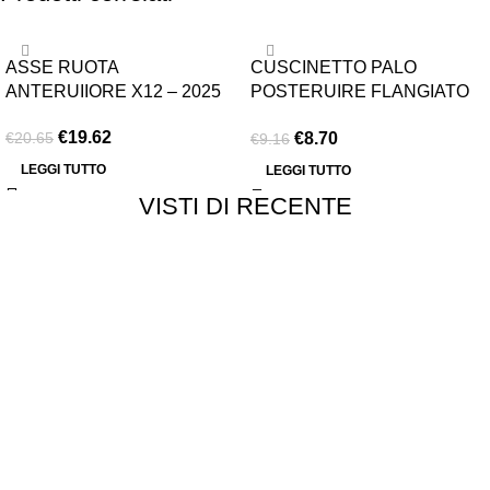
-5%
-5%
ASSE RUOTA
CUSCINETTO PALO
ESAURITO
ESAURITO
ANTERUIIORE X12 – 2025
POSTERUIRE FLANGIATO
1/4 3/8 1/8
€
19.62
€
8.70
€
20.65
€
9.16
LEGGI TUTTO
LEGGI TUTTO
VISTI DI RECENTE
Chi siamo
Chi siamo
Consegna e spedizioni
Privacy e cookie