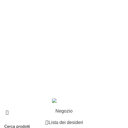
Customer service
Punti vendita
Esplosi
Contattaci
Resi
EXTRA
Brand
Offerte speciali
Copyright ©2025 B-Racing email
info@b-racing.it
Tel.
0584396052
- P.I 01705940466 - Webdesign
Gargano Adv
Negozio
Lista dei desideri