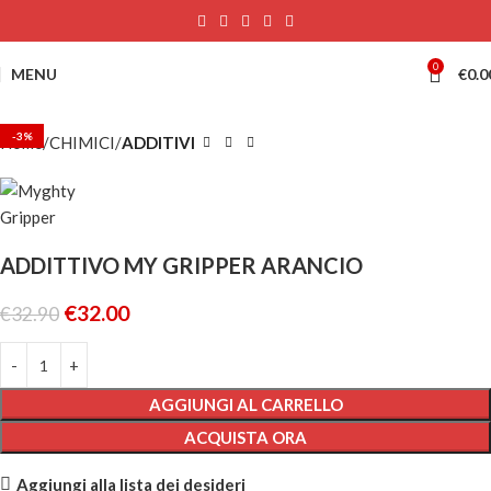
0
MENU
€
0.0
-3%
Home
CHIMICI
ADDITIVI
ADDITTIVO MY GRIPPER ARANCIO
€
32.00
€
32.90
AGGIUNGI AL CARRELLO
ACQUISTA ORA
Aggiungi alla lista dei desideri