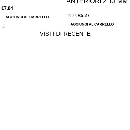
ANTERIORI Z 13 MM
PX
€
7.84
1,1
€
5.27
€
5.85
AGGIUNGI AL CARRELLO
AGGIUNGI AL CARRELLO
VISTI DI RECENTE
Chi siamo
Chi siamo
Consegna e spedizioni
Privacy e cookie
Customer service
Punti vendita