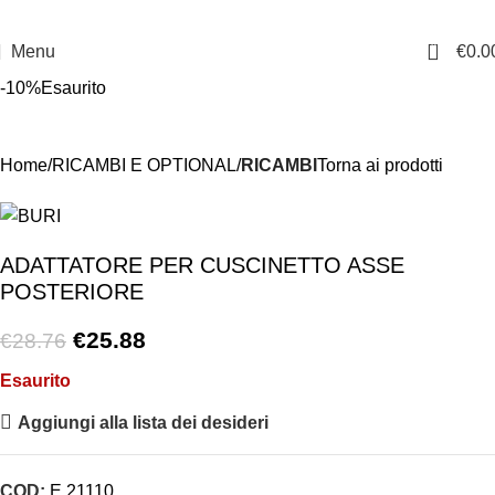
0
Menu
€
0.0
-10%
Esaurito
Home
RICAMBI E OPTIONAL
RICAMBI
Torna ai prodotti
ADATTATORE PER CUSCINETTO ASSE
POSTERIORE
€
25.88
€
28.76
Esaurito
Aggiungi alla lista dei desideri
COD:
E 21110