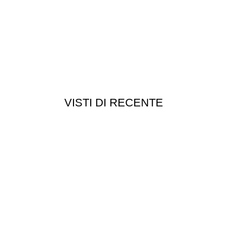
VISTI DI RECENTE
Chi siamo
Chi siamo
Consegna e spedizioni
Privacy e cookie