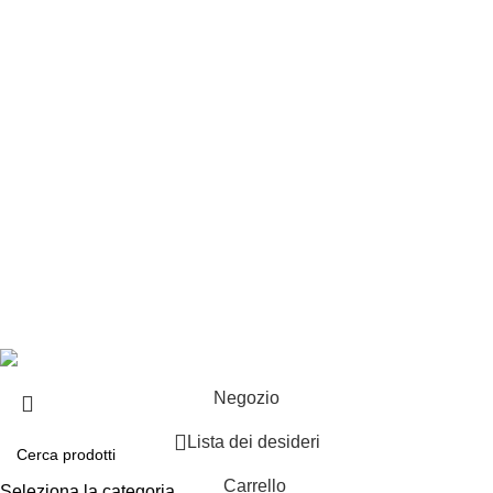
Customer service
Punti vendita
Esplosi
Contattaci
Resi
EXTRA
Brand
Offerte speciali
Copyright ©2025 B-Racing email
info@b-racing.it
Tel.
0584396052
- P.I 01705940466 - Webdesign
Gargano Adv
Negozio
Lista dei desideri
Carrello
Seleziona la categoria