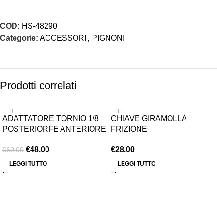
COD:
HS-48290
Categorie:
ACCESSORI
,
PIGNONI
Prodotti correlati
-20%
ESAURITO
ADATTATORE TORNIO 1/8
CHIAVE GIRAMOLLA
ESAURITO
POSTERIORFE ANTERIORE
FRIZIONE
€
48.00
€
28.00
€
60.00
LEGGI TUTTO
LEGGI TUTTO