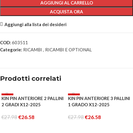
AGGIUNGI AL CARRELLO
ACQUISTA ORA
Aggiungi alla lista dei desideri
COD:
603511
Categorie:
RICAMBI
,
RICAMBI E OPTIONAL
Prodotti correlati
-5%
-5%
KIN PIN ANTERIORE 2 PALLINI
KIN PIN ANTERIORE 3 PALLINI
ESAURITO
ESAURITO
2 GRADI X12-2025
1 GRADO X12-2025
€
27.98
€
26.58
€
27.98
€
26.58
LEGGI TUTTO
LEGGI TUTTO