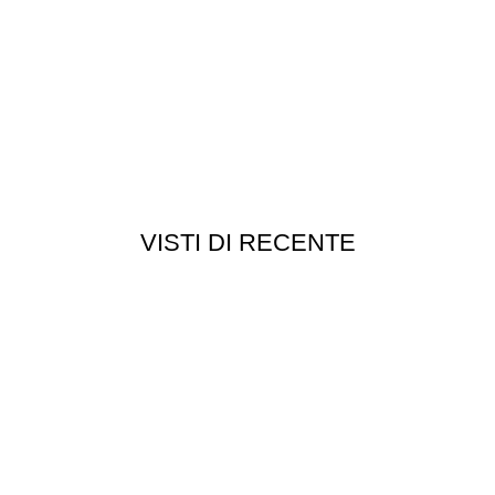
VISTI DI RECENTE
Chi siamo
Chi siamo
Consegna e spedizioni
Privacy e cookie