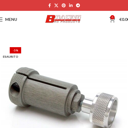
0
MENU
€
0.0
-5%
ESAURITO