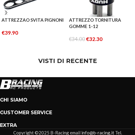
ATTREZZAO SVITA PIGNONI
ATTREZZO TORNITURA
GOMME 1-12
€
39.90
€
34.00
€
32.30
LEGGI TUTTO
LEGGI TUTTO
VISTI DI RECENTE
CHI SIAMO
CUSTOMER SERVICE
EXTRA
Copyright ©2025 B-Racing email
info@b-racing.it
Tel.