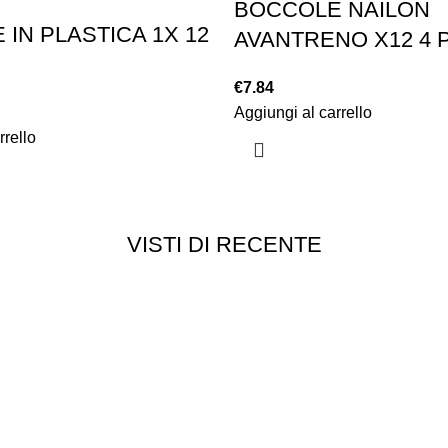
BOCCOLE NAILON
IN PLASTICA 1X 12
AVANTRENO X12 4 
€
7.84
Aggiungi al carrello
rrello
VISTI DI RECENTE
Customer service
Punti vendita
edizioni
Esplosi
ie
Contattaci
Resi
052
- P.I 01705940466 - Webdesign
Gargano Adv