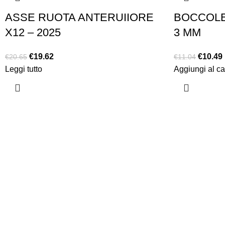
ASSE RUOTA ANTERUIIORE
BOCCOLE 
X12 – 2025
3 MM
€
19.62
€
10.49
€
20.65
€
11.04
Leggi tutto
Aggiungi al ca
Chi siamo
Chi siamo
Consegna e sp
Privacy e cook
Copyright ©2025 B-Racing email
info@b-racing.it
Tel.
0584396