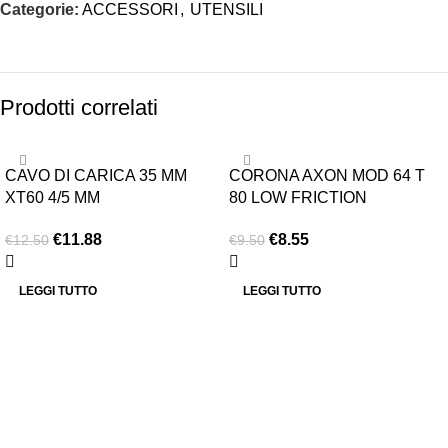
Categorie:
ACCESSORI
,
UTENSILI
Prodotti correlati
-5%
-10%
CAVO DI CARICA 35 MM
CORONA AXON MOD 64 T
ESAURITO
ESAURITO
XT60 4/5 MM
80 LOW FRICTION
€
11.88
€
8.55
€
12.50
€
9.50
LEGGI TUTTO
LEGGI TUTTO