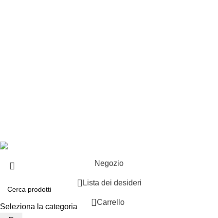
Punti vendita
Esplosi
Contattaci
Resi
EXTRA
Brand
Offerte speciali
Copyright ©2025 B-Racing email
info@b-racing.it
Tel.
0584396052
- P.I 01705940466 - Webdesign
Gargano Adv
Negozio
Lista dei desideri
0
Carrello
Seleziona la categoria