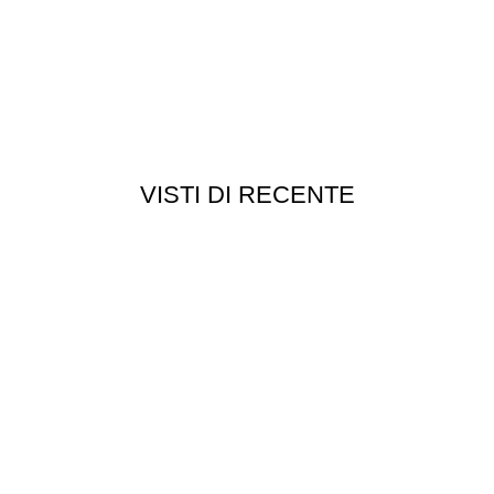
VISTI DI RECENTE
Chi siamo
Chi siamo
Consegna e spedizioni
Privacy e cookie
Customer service