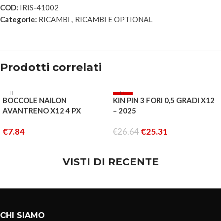
COD:
IRIS-41002
Categorie:
RICAMBI
,
RICAMBI E OPTIONAL
Prodotti correlati
-5%
BOCCOLE NAILON
KIN PIN 3 FORI 0,5 GRADI X12
ESAURITO
AVANTRENO X12 4 PX
– 2025
€
7.84
€
26.64
€
25.31
AGGIUNGI AL CARRELLO
LEGGI TUTTO
VISTI DI RECENTE
CHI SIAMO