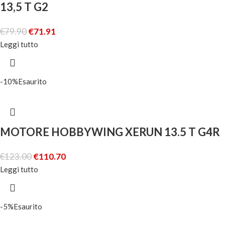
13,5 T G2
€
79.90
€
71.91
Leggi tutto
-10%
Esaurito
MOTORE HOBBYWING XERUN 13.5 T G4R
€
123.00
€
110.70
Leggi tutto
-5%
Esaurito