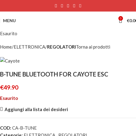
0
MENU
€
0.0
Esaurito
Home
ELETTRONICA
REGOLATORI
Torna ai prodotti
B-TUNE BLUETOOTH FOR CAYOTE ESC
€
49.90
Esaurito
Aggiungi alla lista dei desideri
COD:
CA-B-TUNE
Categorie:
ELETTRONICA
,
REGOLATORI