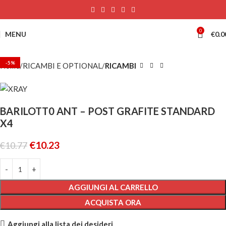
0
MENU
€
0.0
-5%
Home
RICAMBI E OPTIONAL
RICAMBI
BARILOTT0 ANT – POST GRAFITE STANDARD
X4
€
10.23
€
10.77
AGGIUNGI AL CARRELLO
ACQUISTA ORA
Aggiungi alla lista dei desideri