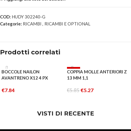
COD:
HUDY 302240-G
Categorie:
RICAMBI
,
RICAMBI E OPTIONAL
Prodotti correlati
-10%
BOCCOLE NAILON
COPPIA MOLLE ANTERIORI Z
AVANTRENO X12 4 PX
13 MM 1,1
€
7.84
€
5.85
€
5.27
AGGIUNGI AL CARRELLO
AGGIUNGI AL CARRELLO
VISTI DI RECENTE