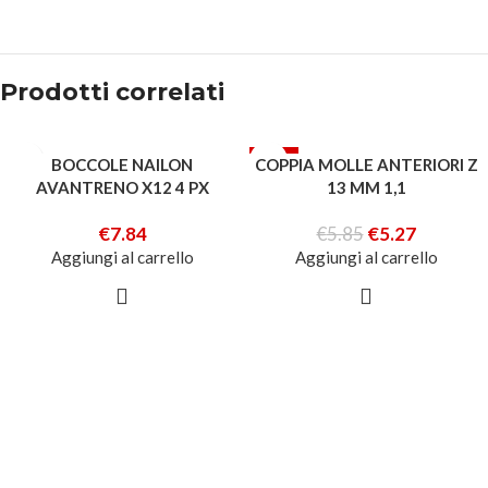
Prodotti correlati
-10%
BOCCOLE NAILON
COPPIA MOLLE ANTERIORI Z
AVANTRENO X12 4 PX
13 MM 1,1
€
7.84
€
5.85
€
5.27
Aggiungi al carrello
Aggiungi al carrello