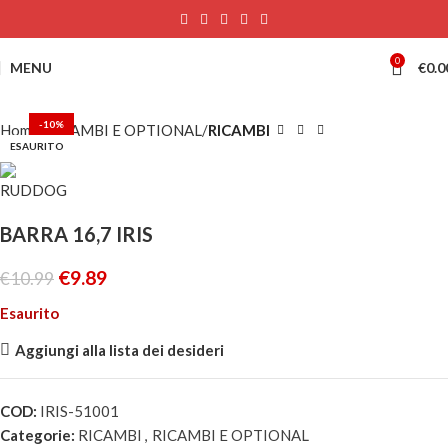
0
MENU
€
0.0
-10%
Home
RICAMBI E OPTIONAL
RICAMBI
ESAURITO
BARRA 16,7 IRIS
€
9.89
€
10.99
Esaurito
Aggiungi alla lista dei desideri
COD:
IRIS-51001
Categorie:
RICAMBI
,
RICAMBI E OPTIONAL