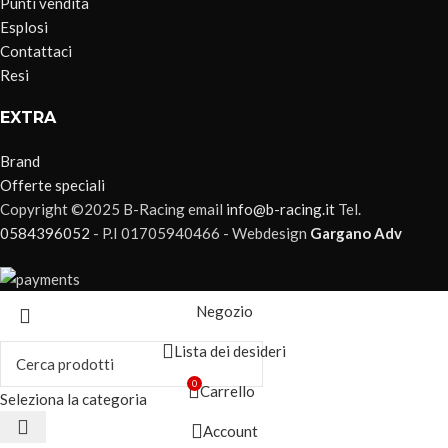
Punti vendita
Esplosi
Contattaci
Resi
EXTRA
Brand
Offerte speciali
Copyright ©2025 B-Racing email
info@b-racing.it
Tel.
0584396052
- P.I 01705940466 - Webdesign
Gargano Adv
Negozio
Lista dei desideri
0
Carrello
Seleziona la categoria
Account