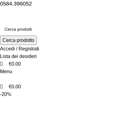
0
0
0
0584.396052
Cerca prodotto
Accedi / Registrati
Lista dei desideri
€
0.00
Menu
€
0.00
-20%