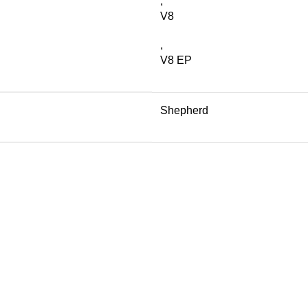
,
V8
,
V8 EP
Shepherd