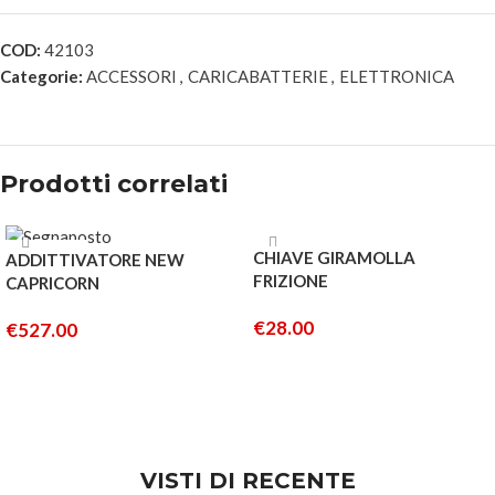
COD:
42103
Categorie:
ACCESSORI
,
CARICABATTERIE
,
ELETTRONICA
Prodotti correlati
ESAURITO
ESAURITO
CHIAVE GIRAMOLLA
ADDITTIVATORE NEW
FRIZIONE
CAPRICORN
€
28.00
€
527.00
LEGGI TUTTO
LEGGI TUTTO
VISTI DI RECENTE