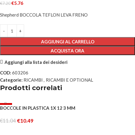
€
5.76
€
7.20
Shepherd BOCCOLA TEFLON LEVA FRENO
AGGIUNGI AL CARRELLO
ACQUISTA ORA
Aggiungi alla lista dei desideri
COD:
603206
Categorie:
RICAMBI
,
RICAMBI E OPTIONAL
Prodotti correlati
-5%
BOCCOLE IN PLASTICA 1X 12 3 MM
€
11.04
€
10.49
AGGIUNGI AL CARRELLO