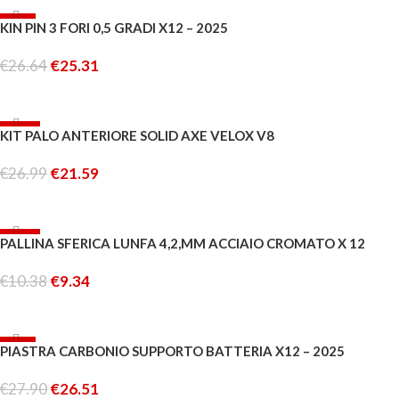
-5%
KIN PIN 3 FORI 0,5 GRADI X12 – 2025
ESAURITO
€
26.64
€
25.31
LEGGI TUTTO
-20%
KIT PALO ANTERIORE SOLID AXE VELOX V8
€
26.99
€
21.59
AGGIUNGI AL CARRELLO
-10%
PALLINA SFERICA LUNFA 4,2,MM ACCIAIO CROMATO X 12
€
10.38
€
9.34
AGGIUNGI AL CARRELLO
-5%
PIASTRA CARBONIO SUPPORTO BATTERIA X12 – 2025
ESAURITO
€
27.90
€
26.51