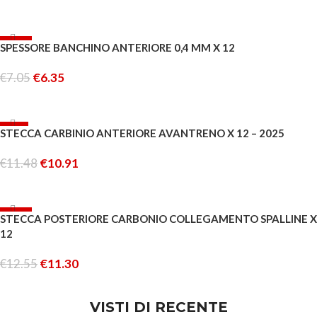
LEGGI TUTTO
-10%
SPESSORE BANCHINO ANTERIORE 0,4 MM X 12
ESAURITO
€
7.05
€
6.35
LEGGI TUTTO
-5%
STECCA CARBINIO ANTERIORE AVANTRENO X 12 – 2025
€
11.48
€
10.91
AGGIUNGI AL CARRELLO
-10%
STECCA POSTERIORE CARBONIO COLLEGAMENTO SPALLINE X
12
€
12.55
€
11.30
AGGIUNGI AL CARRELLO
VISTI DI RECENTE