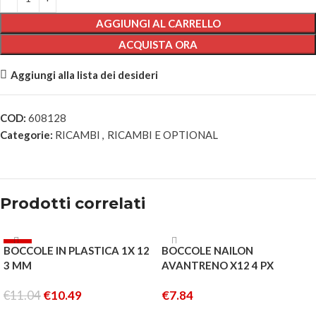
AGGIUNGI AL CARRELLO
ACQUISTA ORA
Aggiungi alla lista dei desideri
COD:
608128
Categorie:
RICAMBI
,
RICAMBI E OPTIONAL
Prodotti correlati
-5%
BOCCOLE IN PLASTICA 1X 12
BOCCOLE NAILON
3 MM
AVANTRENO X12 4 PX
€
11.04
€
10.49
€
7.84
AGGIUNGI AL CARRELLO
AGGIUNGI AL CARRELLO