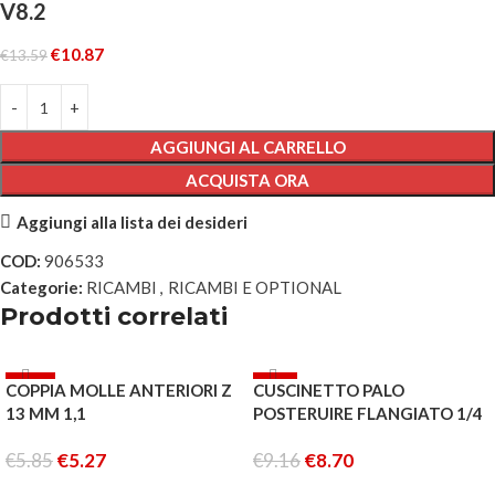
V8.2
€
10.87
€
13.59
AGGIUNGI AL CARRELLO
ACQUISTA ORA
Aggiungi alla lista dei desideri
COD:
906533
Categorie:
RICAMBI
,
RICAMBI E OPTIONAL
Prodotti correlati
-10%
-5%
COPPIA MOLLE ANTERIORI Z
CUSCINETTO PALO
ESAURITO
13 MM 1,1
POSTERUIRE FLANGIATO 1/4
3/8 1/8
€
5.85
€
5.27
€
9.16
€
8.70
AGGIUNGI AL CARRELLO
LEGGI TUTTO