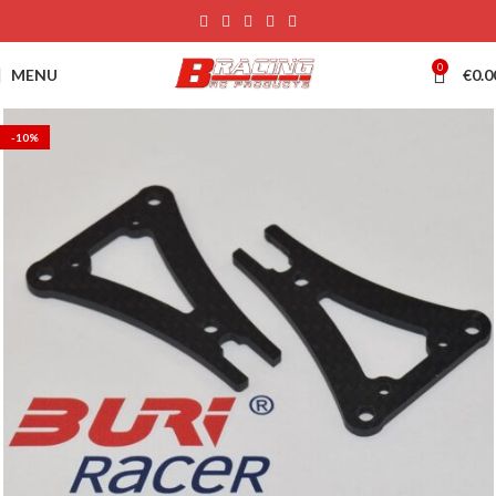
0
MENU
€
0.0
-10%