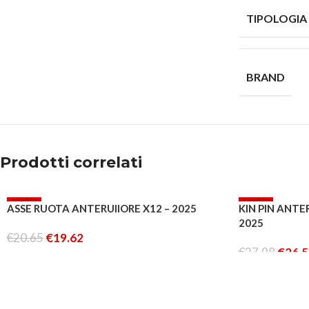
TIPOLOGIA
BRAND
Prodotti correlati
-5%
-5%
ASSE RUOTA ANTERUIIORE X12 – 2025
KIN PIN ANTER
ESAURITO
2025
ESAURITO
€
20.65
€
19.62
€
27.98
€
26.
LEGGI TUTTO
LEGGI TUTTO