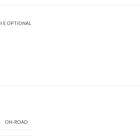
I E OPTIONAL
AL
CARROZZERIE E
GOMME E ACCESSORI
ACCESSORI
GOMME
D
ACCESSORI
ACCESSORI PER
RM
ALETTONI
GOMME
ERI
CARROZZERIE
ABBIGLIAMENTO
COLORI
ON-ROAD
ACCESSORI
CHIMICI
BORSE
ADDITIVI
TIME