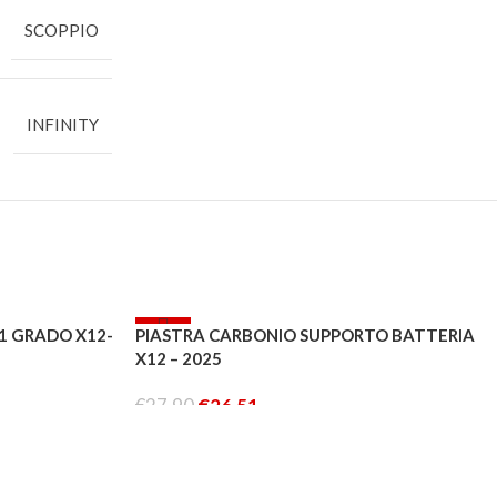
CORONE
COLLE
SCOPPIO
PIGNONI
OLII
D
CUSCINETTI
PULIZIA
UTENSILI
IP
INFINITY
OW
RT
AMICS
ING
-5%
 1 GRADO X12-
PIASTRA CARBONIO SUPPORTO BATTERIA
X12 – 2025
ESAURITO
€
27.90
€
26.51
LEGGI TUTTO