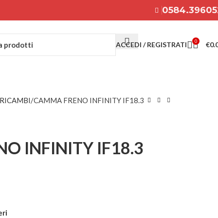
0584.39605
0
ACCEDI / REGISTRATI
€
0.
RICAMBI
CAMMA FRENO INFINITY IF18.3
 INFINITY IF18.3
eri