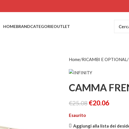
HOME
BRAND
CATEGORIE
OUTLET
Home
RICAMBI E OPTIONAL
CAMMA FRENO
€
20.06
€
25.08
Esaurito
Aggiungi alla lista dei desid