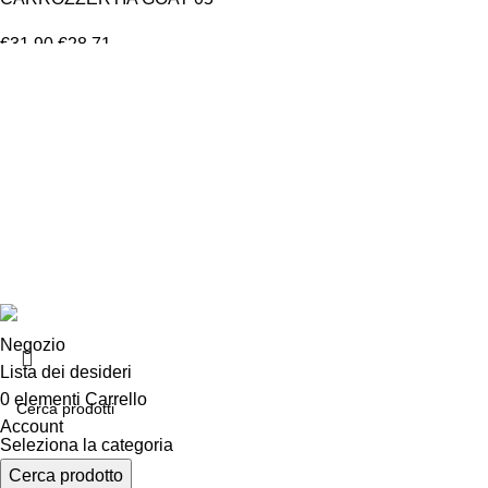
€
31.90
€
28.71
LEGGI TUTTO
Chi siamo
Chi siamo
Consegna e sp
Privacy e cook
Copyright ©2025 B-Racing email
info@b-racing.it
Tel.
0584396
Negozio
Lista dei desideri
0
elementi
Carrello
Account
Seleziona la categoria
Cerca prodotto