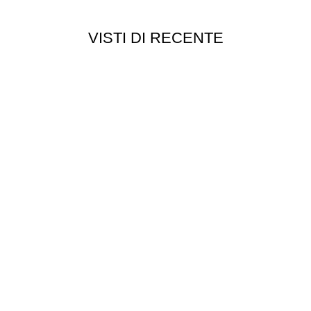
VISTI DI RECENTE
Customer service
Punti vendita
edizioni
Esplosi
ie
Contattaci
Resi
052
- P.I 01705940466 - Webdesign
Gargano Adv