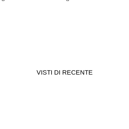
VISTI DI RECENTE
Chi siamo
Chi siamo
Consegna e spedizioni