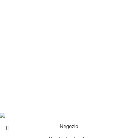
Privacy e cookie
Customer service
Punti vendita
Esplosi
Contattaci
Resi
EXTRA
Brand
Offerte speciali
Copyright ©2025 B-Racing email
info@b-racing.it
Tel.
0584396052
- P.I 01705940466 - Webdesign
Gargano Adv
Negozio