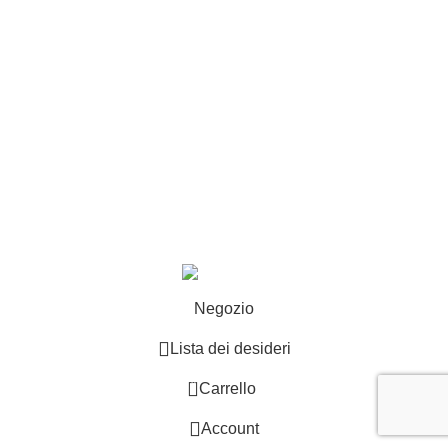
Esplosi
Contattaci
Resi
EXTRA
Brand
Offerte speciali
Copyright ©2025 B-Racing email
info@b-racing.it
Tel.
0584396052
- P.I 01705940466 - Webdesign
Gargano Adv
Negozio
Lista dei desideri
0
Carrello
Account