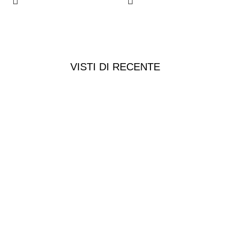
VISTI DI RECENTE
Chi siamo
Chi siamo
Consegna e spedizioni
Privacy e cookie
Customer service
Punti vendita